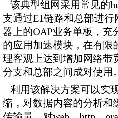
该典型组网采用常见的
h
支通过
E1
链路和总部进行
器上的
OAP
业务单板，充
的应用加速模块，在有限
理客观上达到增加网络带
分支和总部之间成对使用
利用该解决方案可以实
缩，对数据内容的分析和
传输量，对
web
，
http
，
ora