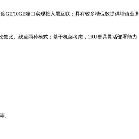
供大密度GE/10GE端口实现接入层互联；具有较多槽位数提供增值业
收敛比、线速两种模式；基于机架考虑，1RU更具灵活部署能力
E等。