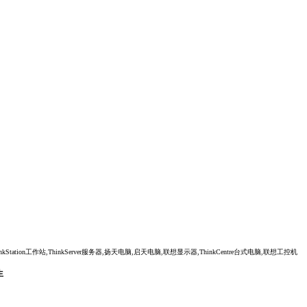
tion工作站,ThinkServer服务器,扬天电脑,启天电脑,联想显示器,ThinkCentre台式电脑,联想工控机
生