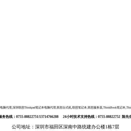
,深圳联想Thinkpad笔记本电脑代理,联想台式机,联想笔记本,联想服务器,ThinkBook笔记本,ThinkSta
服务热线：0755-88822751/13714766288 24小时技术支持热线：0755-88822752 陈先
公司地址：深圳市福田区深南中路统建办公楼1栋7层