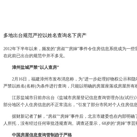
多地出台规范严控以姓名查询名下房产
2012年下半年以来，频发的“房叔”“房婶”事件令住房信息系统成为
在此前已出台的规范中并不多见。
漳州盐城严禁“以人查房”
2月16日，福建漳州市发布消息称，为“进一步处理好物权公示和隐
严禁以姓名(名称)为条件进行查询，只能以明确的房屋座落或房屋所
江苏盐城市日前亦出台《盐城市房屋登记信息查询管理办法(试行)》
部分地区个人住房信息的不正常流出，“引发了部分市民对个人住房信
据财新记者了解，“房叔”“房婶”事件后，北京市建委也在内部明确了
人所托，没有经过任何审批违规查询。调查还显示，68岁的“房婶”李
中国房屋信息查询管制趋于严格