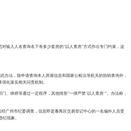
规范对输入人名查询名下有多少套房的“以人查房”方式作出专门约束，这
据此办法，除申请查询本人房屋信息和国家公检法等机关的协助查询外，
将强化落实相关问责机制。
、律师等通过一定程序，其他情形“一律严禁‘以人查房’”。办法称，
，后经广州市纪委调查，信息即是番禺区交易登记中心的一名编外人员受
违纪现象。