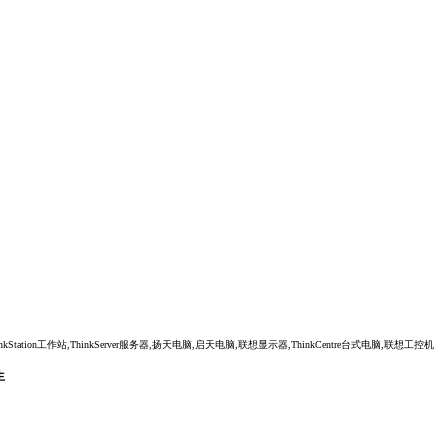
tion工作站,ThinkServer服务器,扬天电脑,启天电脑,联想显示器,ThinkCentre台式电脑,联想工控机
生