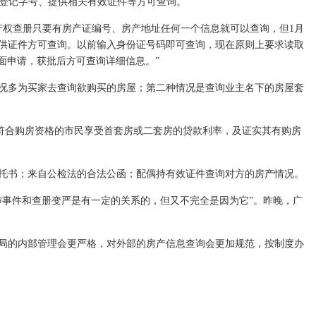
登记字号、提供相关有效证件等方可查询。
权查册只要有房产证编号、房产地址任何一个信息就可以查询，但1月
供证件方可查询。以前输入身份证号码即可查询，现在原则上要求读取
面申请，获批后方可查询详细信息。”
况多为买家去查询欲购买的房屋；第二种情况是查询业主名下的房屋套
让符合购房资格的市民享受首套房或二套房的贷款利率，及证实其有购房
托书；来自公检法的合法公函；配偶持有效证件查询对方的房产情况。
事件和查册变严是有一定的关系的，但又不完全是因为它”。昨晚，广
局的内部管理会更严格，对外部的房产信息查询会更加规范，按制度办