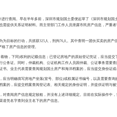
进行查阅。早在半年多前，深圳市规划国土委便起草了《深圳市规划国土
也需提供关系证明材料。而主管部门工作人员泄露市民房产信息，严重者
目标的行动，共抓获325人，刑拘76人。其中查明一团伙买卖的房产
严格了房产信息的管理。
着物，下同)权利的记载信息；已登记房地产的原始登记凭证，应当提交
行公务证。同时，仲裁机构、公证机构工作人员因仲裁、公证事务需要查
证书。业主代表需要查阅规划国土房产和海洋档案的，应当提交身份证或
应当明确填写房地产坐落(室号、部位)或权属证书编号，以及需要查询
档案的，应提交档案查阅登记表、相关规定的身份证明，并提供证明与被
，对查阅房产信息规定较粗，并没有上述详细规定。目前在实际操作中，
渠道凭名字查到业主名下的房产信息。