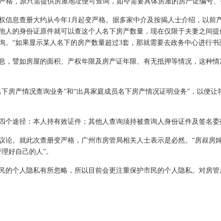
严格，原只需提供房屋地址便可查询，如今需要具体房屋的房产证编号、
信息查册大约从今年1月起变严格。据多家中介及按揭人士介绍，以前产
他人的身份证原件就可以查这个人名下房产数量，现在仅限于夫妻之间提
询。“如果显示某人名下的房产数量超过3套，那就需要去政务中心进行书
，譬如房屋的面积、产权年限及房产证年限、有无抵押等情况，这种情
名下房产情况查询业务”和“出具家庭成员名下房产情况证明业务”，以便
个途径：本人持有效证件；其他人查询须持被查询人身份证件及签名委
论。就此次查册变严格，广州市房管局相关人士表示是必然。“房叔房婶
理好自己的人”。
的个人隐私有所忽略，所以目前会更注重保护市民的个人隐私。对房管