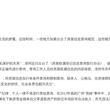
一些官员的梦魇。近段时间，一些地方加紧出台了房屋信息查询规范，这些
私保护的关系”，漳州近日出台了《房屋权属登记信息查询暂行办法》。
有权证编号进行查询，查询工作人员对房屋权属信息的内容保密。漳州市并
，对房屋信息实行有条件查询和限制查询。除本人、公检法、住房保障部门
息安全的担忧，社会各界也颇为关注”。
纪律，个人一律不准进行类似查询。在2012年底的广州“房婶”事件中
芸卿名下购房资金都来自父辈遗留房产的拆迁补偿款等合法收入，并无违法