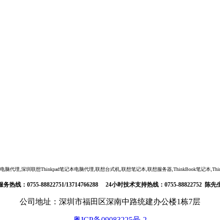
,深圳联想Thinkpad笔记本电脑代理,联想台式机,联想笔记本,联想服务器,ThinkBook笔记本,ThinkSta
服务热线：0755-88822751/13714766288 24小时技术支持热线：0755-88822752 陈先
公司地址：深圳市福田区深南中路统建办公楼1栋7层
粤ICP备09083225号-2