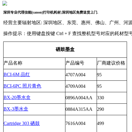
深圳专业代理佳能(canon)打印机耗材;深圳地区免费送货上门.
经营主要辐射地区: 深圳地区、东莞、惠州、佛山、广州、河
操作提示：使用键盘按键 Ctrl + F 查找整机型号对应的耗材型
硒鼓墨盒
产品名称
产品编号
厂商建议价格
BCI-6M 品红
4707A004
95
BCI-6PC 照片青色
4709A004
95
BX-20墨水盒
0896A004AA
330
BX-3墨水盒
0884A315AA
290
Cartridge 303 硒鼓
7616A004
499