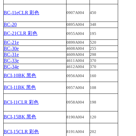
BC-11eCLR 彩色
0907A004
450
BC-20
0895A004
348
BC-21CLR 彩色
0955A004
195
BC-21e
0899A004
520
BC-30e
4608A004
255
BC-31e
4609A004
298
BC-33e
4611A004
370
BC-34e
4612A004
370
BCI-10BK 黑色
0956A004
160
BCI-11BK 黑色
0957A004
108
BCI-11CLR 彩色
0958A004
198
BCI-15BK 黑色
8190A004
120
BCI-15CLR 彩色
8191A004
202