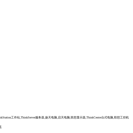
tion工作站,ThinkServer服务器,扬天电脑,启天电脑,联想显示器,ThinkCentre台式电脑,联想工控机
生