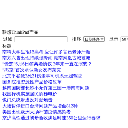
联想ThinkPad产品
过滤
排序
显示
标题
南科大学生拒绝高考 应让许多官员老师汗颜
南方六省出现持续强降雨 湖南凤凰古城被淹
“锋芝”6月6日签离婚协议 3年来一直在演戏？
“杰克”首次承认新女友布莱克
北京平谷致3死21伤肇事司机系无照驾驶
国务院推资源性产品价格改革
越南国防部长称不允许第三国干涉南海问题
我国择机实施居民阶梯电价
也门总统府遭反对派炮击
大陆暂停进口台湾问题产品增至812种
美国出现欧洲大肠杆菌疫情感染者
京沪高铁通过初步验收满足时速350公里运行要求