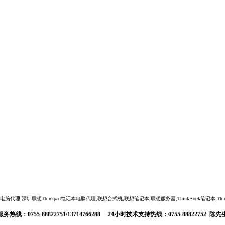
,深圳联想Thinkpad笔记本电脑代理,联想台式机,联想笔记本,联想服务器,ThinkBook笔记本,ThinkSta
服务热线：0755-88822751/13714766288 24小时技术支持热线：0755-88822752 陈先